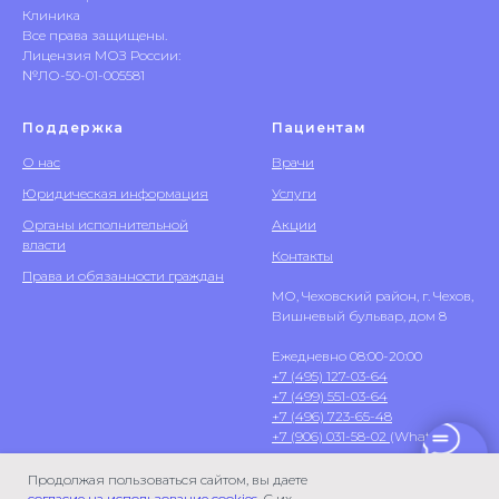
Клиника
Все права защищены.
Лицензия МОЗ России:
№ЛО-50-01-005581
Поддержка
Пациентам
О нас
Врачи
Юридическая информация
Услуги
Органы исполнительной
Акции
власти
Контакты
Права и обязанности граждан
МО, Чеховский район, г. Чехов,
Вишневый бульвар, дом 8
Ежедневно 08:00-20:00
+7 (495) 127-03-64
+7 (499) 551-03-64
+7 (496) 723-65-48
+7 (906) 031-58-02
(WhatsApp)
Продолжая пользоваться сайтом, вы даете
согласие на использование cookies
. С их