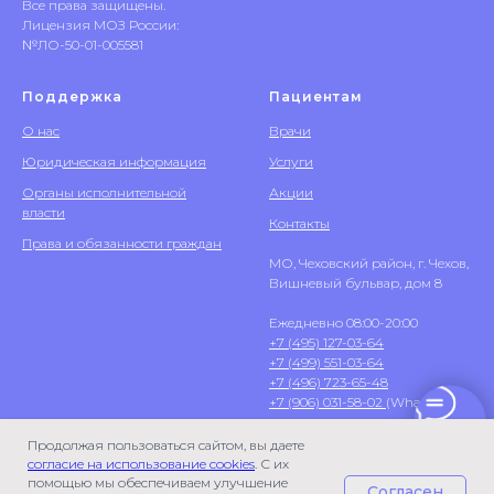
Все права защищены.
Лицензия МОЗ России:
№ЛО-50-01-005581
Поддержка
Пациентам
О нас
Врачи
Юридическая информация
Услуги
Органы исполнительной
Акции
власти
Контакты
Права и обязанности граждан
МО, Чеховский район, г. Чехов,
Вишневый бульвар, дом 8
Ежедневно 08:00-20:00
+7 (495) 127-03-64
+7 (499) 551-03-64
+7 (496) 723-65-48
+7 (906) 031-58-02
(WhatsApp)
Продолжая пользоваться сайтом, вы даете
согласие на использование cookies
. С их
помощью мы обеспечиваем улучшение
Согласен