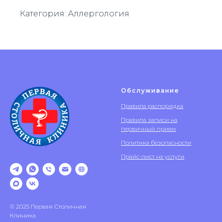
Категория: Аллергология
Обслуживание
Правила распорядка
Правила записи на
первичный прием
Политика безопасности
Прайс-лист на услуги
© 2025 Первая Столичная
Клиника