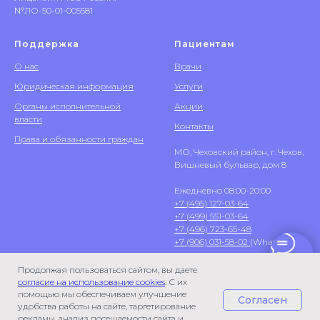
№ЛО-50-01-005581
Поддержка
Пациентам
О нас
Врачи
Юридическая информация
Услуги
Органы исполнительной
Акции
власти
Контакты
Права и обязанности граждан
МО, Чеховский район, г. Чехов,
Вишневый бульвар, дом 8
Ежедневно 08:00-20:00
+7 (495) 127-03-64
+7 (499) 551-03-64
+7 (496) 723-65-48
+7 (906) 031-58-02
(WhatsApp)
Продолжая пользоваться сайтом, вы даете
согласие на использование cookies
. С их
помощью мы обеспечиваем улучшение
Согласен
удобства работы на сайте, таргетирование
рекламы, анализ посещаемости сайта и