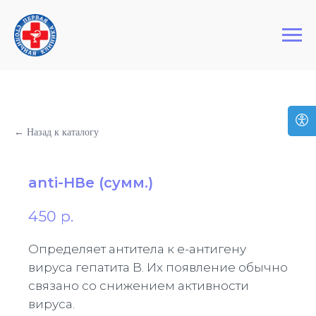
+7 (495) 127-03-64
Первая Столичная Клиника
← Назад к каталогу
anti-HВе (сумм.)
450
р.
Определяет антитела к e-антигену
вируса гепатита B. Их появление обычно
связано со снижением активности
вируса.