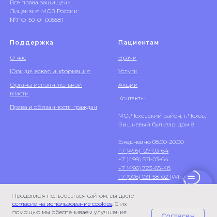
Все права защищены.
Лицензия МОЗ России:
№ЛО-50-01-005581
Поддержка
Пациентам
О нас
Врачи
Юридическая информация
Услуги
Органы исполнительной
Акции
власти
Контакты
Права и обязанности граждан
МО, Чеховский район, г. Чехов,
Вишневый бульвар, дом 8
Ежедневно 08:00-20:00
+7 (495) 127-03-64
+7 (499) 551-03-64
+7 (496) 723-65-48
+7 (906) 031-58-02
(WhatsApp)
Продолжая пользоваться сайтом, вы даете
согласие на использование cookies
. С их
помощью мы обеспечиваем улучшение
Согласен