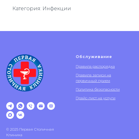
Категория: Инфекции
Обслуживание
Правила распорядка
Правила записи на
первичный прием
Политика безопасности
Прайс-лист на услуги
© 2025 Первая Столичная
Клиника