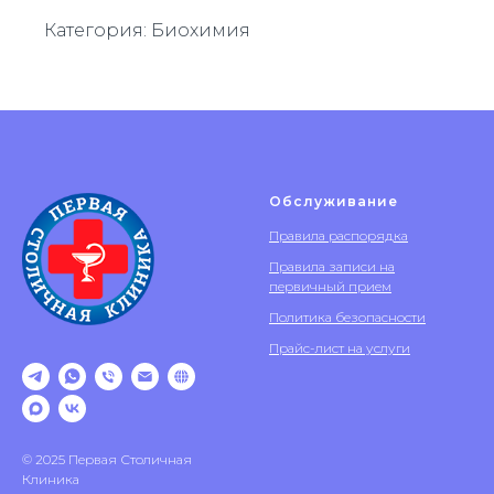
Категория: Биохимия
Обслуживание
Правила распорядка
Правила записи на
первичный прием
Политика безопасности
Прайс-лист на услуги
© 2025 Первая Столичная
Клиника