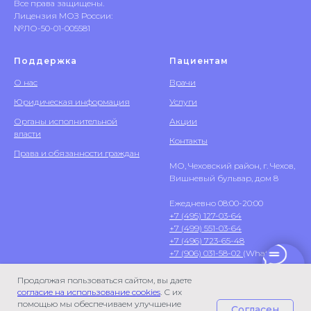
Все права защищены.
Лицензия МОЗ России:
№ЛО-50-01-005581
Поддержка
Пациентам
О нас
Врачи
Юридическая информация
Услуги
Органы исполнительной
Акции
власти
Контакты
Права и обязанности граждан
МО, Чеховский район, г. Чехов,
Вишневый бульвар, дом 8
Ежедневно 08:00-20:00
+7 (495) 127-03-64
+7 (499) 551-03-64
+7 (496) 723-65-48
+7 (906) 031-58-02
(WhatsApp)
Продолжая пользоваться сайтом, вы даете
согласие на использование cookies
. С их
помощью мы обеспечиваем улучшение
Согласен