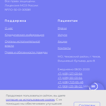
Все права защищены.
Лицензия МОЗ России:
№ЛО-50-01-005581
Поддержка
Пациентам
О нас
Врачи
Юридическая информация
Услуги
Органы исполнительной
Акции
власти
Контакты
Права и обязанности граждан
МО, Чеховский район, г. Чехов,
Вишневый бульвар, дом 8
Ежедневно 08:00-20:00
+7 (495) 127-03-64
+7 (499) 551-03-64
+7 (496) 723-65-48
+7 (906) 031-58-02
(WhatsApp)
Продолжая пользоваться сайтом, вы даете
согласие на использование cookies
. С их
помощью мы обеспечиваем улучшение
Согласен