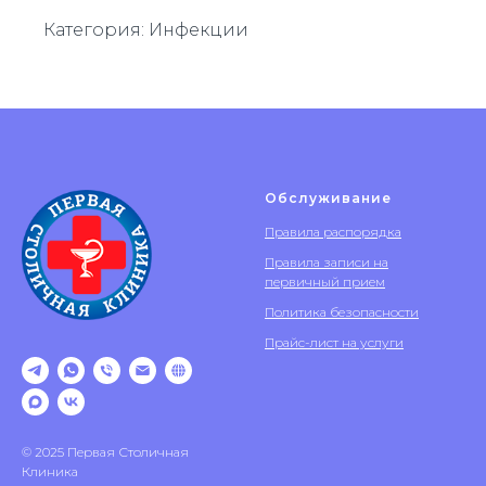
Категория: Инфекции
Обслуживание
Правила распорядка
Правила записи на
первичный прием
Политика безопасности
Прайс-лист на услуги
© 2025 Первая Столичная
Клиника