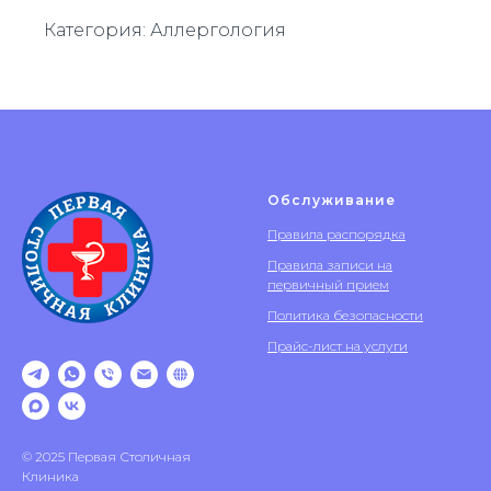
Категория: Аллергология
Обслуживание
Правила распорядка
Правила записи на
первичный прием
Политика безопасности
Прайс-лист на услуги
© 2025 Первая Столичная
Клиника