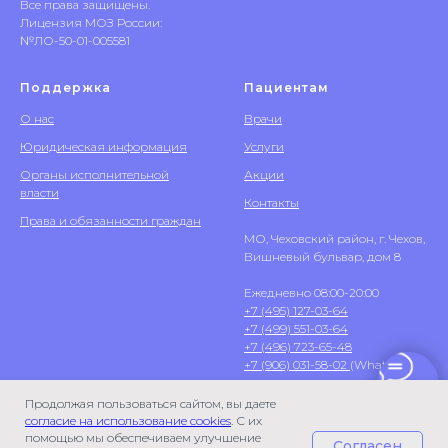
Все права защищены.
Лицензия МОЗ России:
№ЛО-50-01-005581
Поддержка
Пациентам
О нас
Врачи
Юридическая информация
Услуги
Органы исполнительной
Акции
власти
Контакты
Права и обязанности граждан
МО, Чеховский район, г. Чехов,
Вишневый бульвар, дом 8
Ежедневно 08:00-20:00
+7 (495) 127-03-64
+7 (499) 551-03-64
+7 (496) 723-65-48
+7 (906) 031-58-02
(WhatsApp)
Продолжая пользоваться сайтом, вы даете
согласие на использование cookies
. С их
помощью мы обеспечиваем улучшение
Согласен