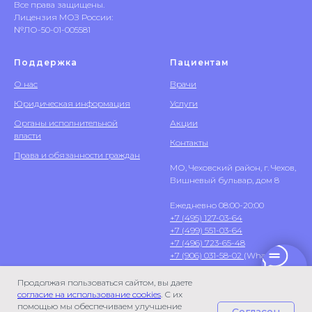
Все права защищены.
Лицензия МОЗ России:
№ЛО-50-01-005581
Поддержка
Пациентам
О нас
Врачи
Юридическая информация
Услуги
Органы исполнительной
Акции
власти
Контакты
Права и обязанности граждан
МО, Чеховский район, г. Чехов,
Вишневый бульвар, дом 8
Ежедневно 08:00-20:00
+7 (495) 127-03-64
+7 (499) 551-03-64
+7 (496) 723-65-48
+7 (906) 031-58-02
(WhatsApp)
Продолжая пользоваться сайтом, вы даете
согласие на использование cookies
. С их
помощью мы обеспечиваем улучшение
Согласен