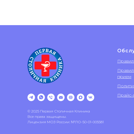
Обсл
Правил
Правил
прием
Полити
Прайс-л
© 2025 Первая Столичная Клиника
Все права защищены.
Лицензия МОЗ России: №ЛО-50-01-005581