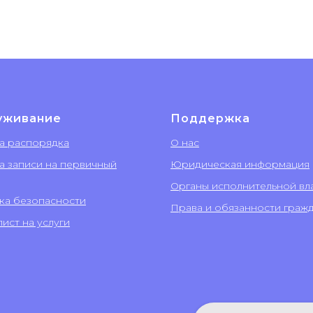
уживание
Поддержка
а распорядка
О нас
а записи на первичный
Юридическая информация
Органы исполнительной вл
ка безопасности
Права и обязанности граж
ист на услуги