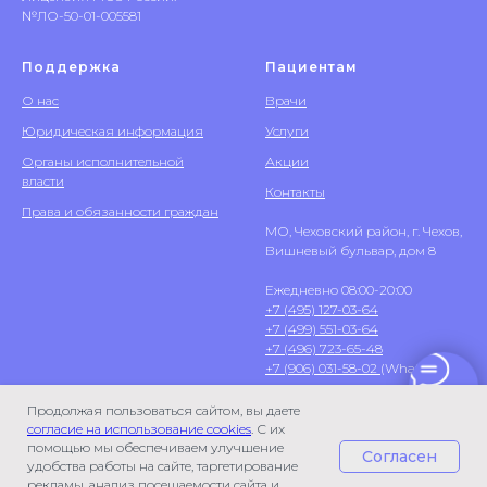
№ЛО-50-01-005581
Поддержка
Пациентам
О нас
Врачи
Юридическая информация
Услуги
Органы исполнительной
Акции
власти
Контакты
Права и обязанности граждан
МО, Чеховский район, г. Чехов,
Вишневый бульвар, дом 8
Ежедневно 08:00-20:00
+7 (495) 127-03-64
+7 (499) 551-03-64
+7 (496) 723-65-48
+7 (906) 031-58-02
(WhatsApp)
Продолжая пользоваться сайтом, вы даете
согласие на использование cookies
. С их
помощью мы обеспечиваем улучшение
Согласен
удобства работы на сайте, таргетирование
рекламы, анализ посещаемости сайта и