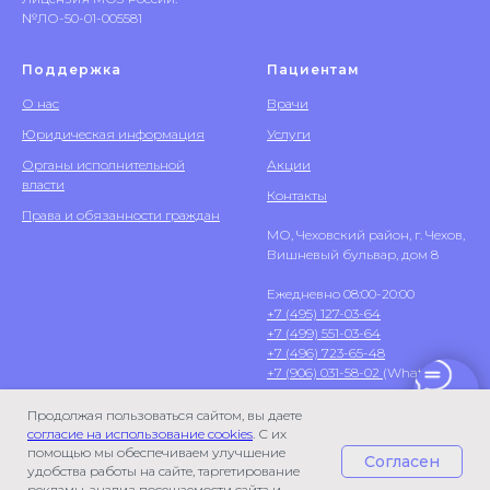
№ЛО-50-01-005581
Поддержка
Пациентам
О нас
Врачи
Юридическая информация
Услуги
Органы исполнительной
Акции
власти
Контакты
Права и обязанности граждан
МО, Чеховский район, г. Чехов,
Вишневый бульвар, дом 8
Ежедневно 08:00-20:00
+7 (495) 127-03-64
+7 (499) 551-03-64
+7 (496) 723-65-48
+7 (906) 031-58-02
(WhatsApp)
Продолжая пользоваться сайтом, вы даете
согласие на использование cookies
. С их
помощью мы обеспечиваем улучшение
Согласен
удобства работы на сайте, таргетирование
рекламы, анализ посещаемости сайта и