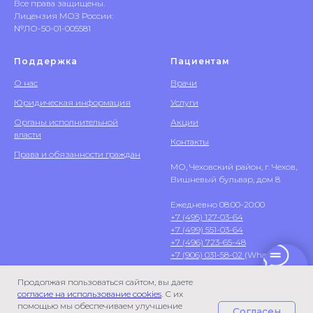
Все права защищены.
Лицензия МОЗ России:
№ЛО-50-01-005581
Поддержка
Пациентам
О нас
Врачи
Юридическая информация
Услуги
Органы исполнительной
Акции
власти
Контакты
Права и обязанности граждан
МО, Чеховский район, г. Чехов,
Вишневый бульвар, дом 8
Ежедневно 08:00-20:00
+7 (495) 127-03-64
+7 (499) 551-03-64
+7 (496) 723-65-48
+7 (906) 031-58-02
(WhatsApp)
Продолжая пользоваться сайтом, вы даете
согласие на использование cookies
. С их
помощью мы обеспечиваем улучшение
Согласен