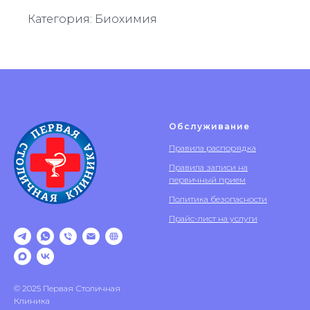
Категория: Биохимия
Обслуживание
Правила распорядка
Правила записи на
первичный прием
Политика безопасности
Прайс-лист на услуги
© 2025 Первая Столичная
Клиника