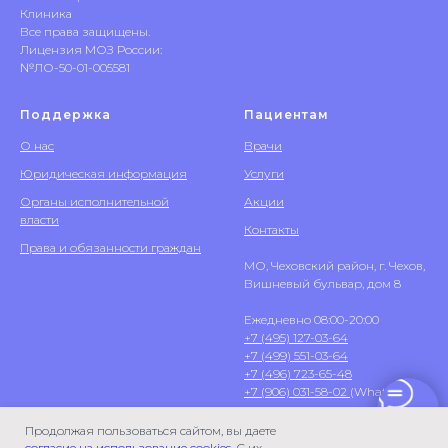
Клиника
Все права защищены.
Лицензия МОЗ России:
№ЛО-50-01-005581
Поддержка
Пациентам
О нас
Врачи
Юридическая информация
Услуги
Органы исполнительной
Акции
власти
Контакты
Права и обязанности граждан
МО, Чеховский район, г. Чехов,
Вишневый бульвар, дом 8
Ежедневно 08:00-20:00
+7 (495) 127-03-64
+7 (499) 551-03-64
+7 (496) 723-65-48
+7 (906) 031-58-02
(WhatsApp)
Продолжая пользоваться сайтом, вы даете
согласие на использование cookies
. С их