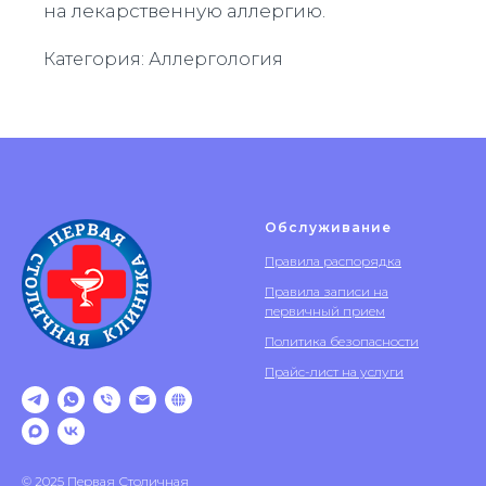
на лекарственную аллергию.
Категория: Аллергология
Обслуживание
Правила распорядка
Правила записи на
первичный прием
Политика безопасности
Прайс-лист на услуги
© 2025 Первая Столичная