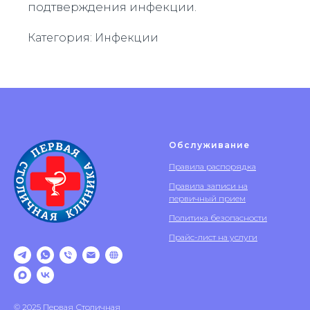
подтверждения инфекции.
Категория: Инфекции
Обслуживание
Правила распорядка
Правила записи на
первичный прием
Политика безопасности
Прайс-лист на услуги
© 2025 Первая Столичная