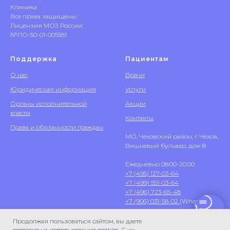
Клиника
Все права защищены.
Лицензия МОЗ России:
№ЛО-50-01-005581
Поддержка
Пациентам
О нас
Врачи
Юридическая информация
Услуги
Органы исполнительной
Акции
власти
Контакты
Права и обязанности граждан
МО, Чеховский район, г. Чехов,
Вишневый бульвар, дом 8
Ежедневно 08:00-20:00
+7 (495) 127-03-64
+7 (499) 551-03-64
+7 (496) 723-65-48
+7 (906) 031-58-02
(WhatsApp)
Продолжая пользоваться сайтом, вы даете
согласие на использование cookies
. С их