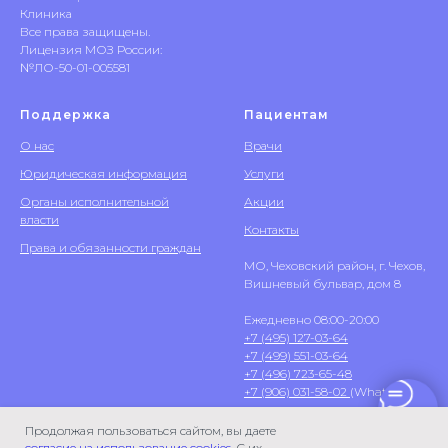
Клиника
Все права защищены.
Лицензия МОЗ России:
№ЛО-50-01-005581
Поддержка
Пациентам
О нас
Врачи
Юридическая информация
Услуги
Органы исполнительной
Акции
власти
Контакты
Права и обязанности граждан
МО, Чеховский район, г. Чехов,
Вишневый бульвар, дом 8
Ежедневно 08:00-20:00
+7 (495) 127-03-64
+7 (499) 551-03-64
+7 (496) 723-65-48
+7 (906) 031-58-02
(WhatsApp)
Продолжая пользоваться сайтом, вы даете
согласие на использование cookies
. С их