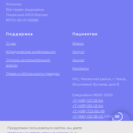
Клиника
Все права защищены.
Лицензия МОЗ России:
№ЛО-50-01-005581
Поддержка
Пациентам
О нас
Врачи
Юридическая информация
Услуги
Органы исполнительной
Акции
власти
Контакты
Права и обязанности граждан
МО, Чеховский район, г. Чехов,
Вишневый бульвар, дом 8
Ежедневно 08:00-20:00
+7 (495) 127-03-64
+7 (499) 551-03-64
+7 (496) 723-65-48
+7 (906) 031-58-02
(WhatsApp)
Продолжая пользоваться сайтом, вы даете
согласие на использование cookies
. С их