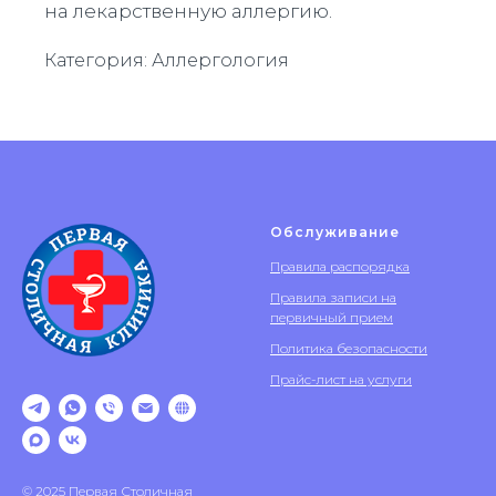
на лекарственную аллергию.
Категория: Аллергология
Обслуживание
Правила распорядка
Правила записи на
первичный прием
Политика безопасности
Прайс-лист на услуги
© 2025 Первая Столичная