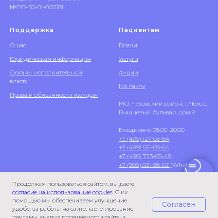
№ЛО-50-01-005581
Поддержка
Пациентам
О нас
Врачи
Юридическая информация
Услуги
Органы исполнительной
Акции
власти
Контакты
Права и обязанности граждан
МО, Чеховский район, г. Чехов,
Вишневый бульвар, дом 8
Ежедневно 08:00-20:00
+7 (495) 127-03-64
+7 (499) 551-03-64
+7 (496) 723-65-48
+7 (906) 031-58-02
(WhatsApp)
Продолжая пользоваться сайтом, вы даете
согласие на использование cookies
. С их
помощью мы обеспечиваем улучшение
Согласен
удобства работы на сайте, таргетирование
рекламы, анализ посещаемости сайта и