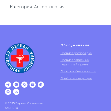
Категория: Аллергология
Обслуживание
Правила распорядка
Правила записи на
первичный прием
Политика безопасности
Прайс-лист на услуги
© 2025 Первая Столичная
Клиника