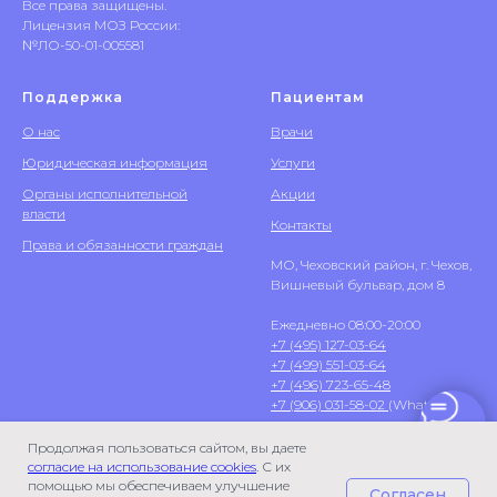
Все права защищены.
Лицензия МОЗ России:
№ЛО-50-01-005581
Поддержка
Пациентам
О нас
Врачи
Юридическая информация
Услуги
Органы исполнительной
Акции
власти
Контакты
Права и обязанности граждан
МО, Чеховский район, г. Чехов,
Вишневый бульвар, дом 8
Ежедневно 08:00-20:00
+7 (495) 127-03-64
+7 (499) 551-03-64
+7 (496) 723-65-48
+7 (906) 031-58-02
(WhatsApp)
Продолжая пользоваться сайтом, вы даете
согласие на использование cookies
. С их
помощью мы обеспечиваем улучшение
Согласен