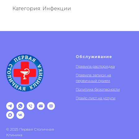
Категория: Инфекции
Обслуживание
Правила распорядка
Правила записи на
первичный прием
Политика безопасности
Прайс-лист на услуги
© 2025 Первая Столичная
Клиника