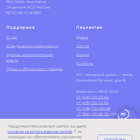
Все права защищены.
Лицензия МОЗ России:
№ЛО-50-01-005581
Поддержка
Пациентам
О нас
Врачи
Юридическая информация
Услуги
Органы исполнительной
Акции
власти
Контакты
Права и обязанности граждан
МО, Чеховский район, г. Чехов,
Вишневый бульвар, дом 8
Ежедневно 08:00-20:00
+7 (495) 127-03-64
+7 (499) 551-03-64
+7 (496) 723-65-48
+7 (906) 031-58-02
(WhatsApp)
Продолжая пользоваться сайтом, вы даете
согласие на использование cookies
. С их
помощью мы обеспечиваем улучшение
Согласен