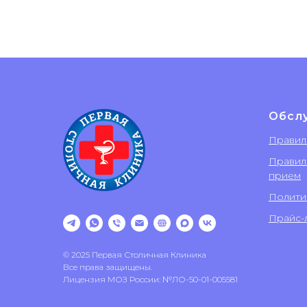
Обсл
Правил
Правил
прием
Полити
Прайс-л
© 2025 Первая Столичная Клиника
Все права защищены.
Лицензия МОЗ России: №ЛО-50-01-005581