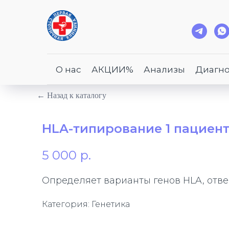
О нас
АКЦИИ%
Анализы
Диагно
← Назад к каталогу
HLA-типирование 1 пациента 
5 000
р.
Определяет варианты генов HLA, отве
Категория: Генетика