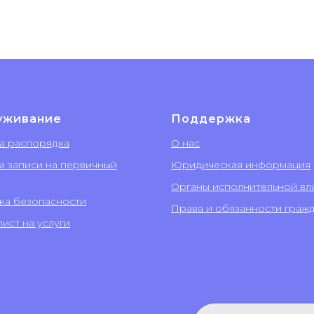
уживание
Поддержка
а распорядка
О нас
а записи на первичный
Юридическая информация
Органы исполнительной вл
ка безопасности
Права и обязанности граж
ист на услуги