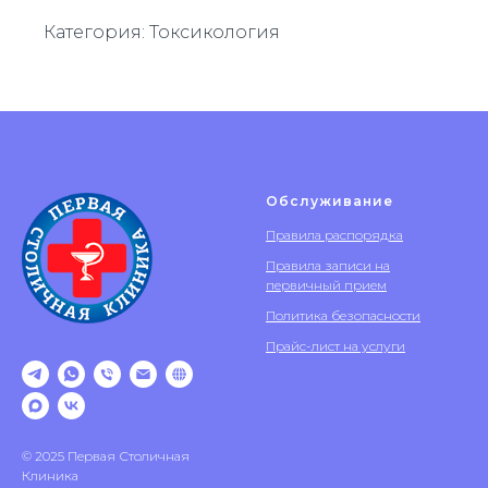
Категория: Токсикология
Обслуживание
Правила распорядка
Правила записи на
первичный прием
Политика безопасности
Прайс-лист на услуги
© 2025 Первая Столичная
Клиника