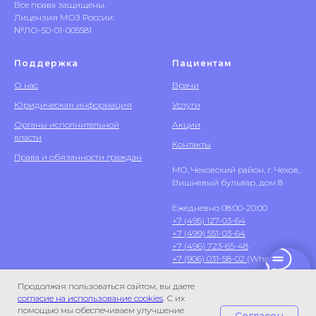
Все права защищены.
Лицензия МОЗ России:
№ЛО-50-01-005581
Поддержка
Пациентам
О нас
Врачи
Юридическая информация
Услуги
Органы исполнительной
Акции
власти
Контакты
Права и обязанности граждан
МО, Чеховский район, г. Чехов,
Вишневый бульвар, дом 8
Ежедневно 08:00-20:00
+7 (495) 127-03-64
+7 (499) 551-03-64
+7 (496) 723-65-48
+7 (906) 031-58-02
(WhatsApp)
Продолжая пользоваться сайтом, вы даете
согласие на использование cookies
. С их
помощью мы обеспечиваем улучшение
Согласен