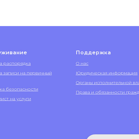
уживание
Поддержка
а распорядка
О нас
а записи на первичный
Юридическая информация
Органы исполнительной вл
ка безопасности
Права и обязанности граж
ист на услуги