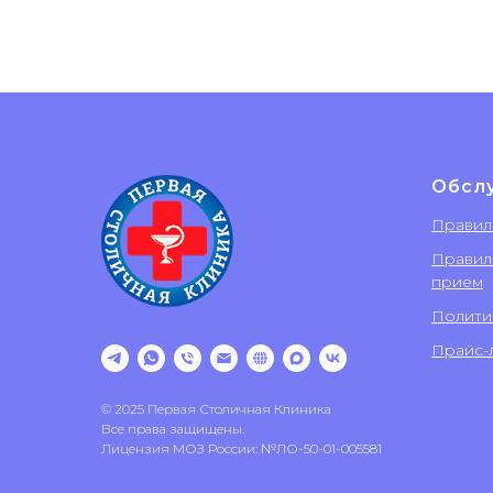
Обсл
Правил
Правил
прием
Полити
Прайс-л
© 2025 Первая Столичная Клиника
Все права защищены.
Лицензия МОЗ России: №ЛО-50-01-005581