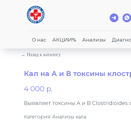
О нас
АКЦИИ%
Анализы
Диагно
← Назад к каталогу
Кал на А и В токсины кло
4 000
р.
Выявляет токсины A и B Clostridioides 
Категория: Анализы кала