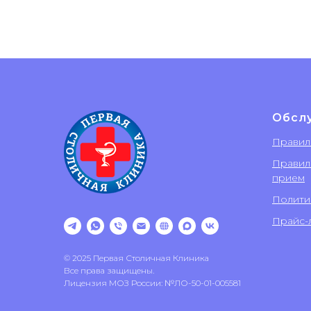
Обсл
Правил
Правил
прием
Полити
Прайс-л
© 2025 Первая Столичная Клиника
Все права защищены.
Лицензия МОЗ России: №ЛО-50-01-005581