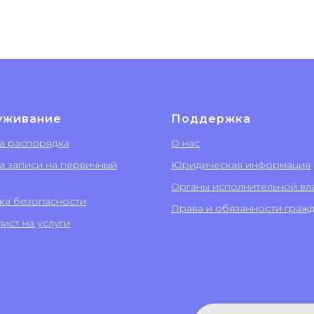
уживание
Поддержка
а распорядка
О нас
а записи на первичный
Юридическая информация
Органы исполнительной вл
ка безопасности
Права и обязанности граж
ист на услуги