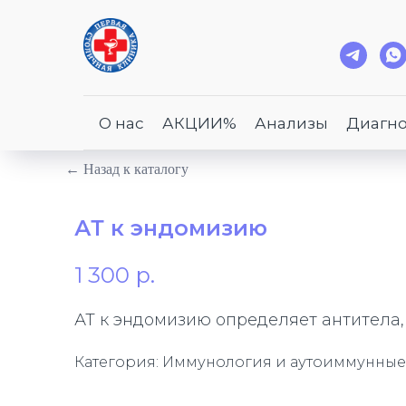
О нас
АКЦИИ%
Анализы
Диагно
← Назад к каталогу
АТ к эндомизию
1 300
р.
АТ к эндомизию определяет антитела,
Категория: Иммунология и аутоиммунные