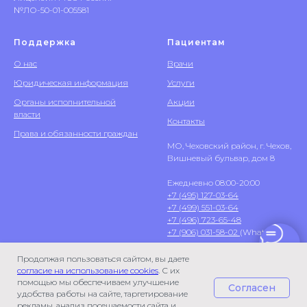
№ЛО-50-01-005581
Поддержка
Пациентам
О нас
Врачи
Юридическая информация
Услуги
Органы исполнительной
Акции
власти
Контакты
Права и обязанности граждан
МО, Чеховский район, г. Чехов,
Вишневый бульвар, дом 8
Ежедневно 08:00-20:00
+7 (495) 127-03-64
+7 (499) 551-03-64
+7 (496) 723-65-48
+7 (906) 031-58-02
(WhatsApp)
Продолжая пользоваться сайтом, вы даете
согласие на использование cookies
. С их
помощью мы обеспечиваем улучшение
Согласен
удобства работы на сайте, таргетирование
рекламы, анализ посещаемости сайта и