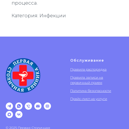
процесса.
Категория: Инфекции
Обслуживание
Правила распорядка
Правила записи на
первичный прием
Политика безопасности
Прайс-лист на услуги
© 2025 Первая Столичная