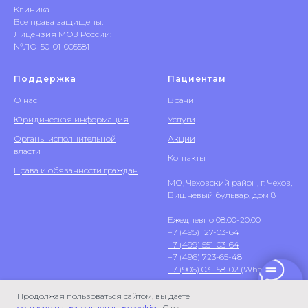
Клиника
Все права защищены.
Лицензия МОЗ России:
№ЛО-50-01-005581
Поддержка
Пациентам
О нас
Врачи
Юридическая информация
Услуги
Органы исполнительной
Акции
власти
Контакты
Права и обязанности граждан
МО, Чеховский район, г. Чехов,
Вишневый бульвар, дом 8
Ежедневно 08:00-20:00
+7 (495) 127-03-64
+7 (499) 551-03-64
+7 (496) 723-65-48
+7 (906) 031-58-02
(WhatsApp)
Продолжая пользоваться сайтом, вы даете
согласие на использование cookies
. С их