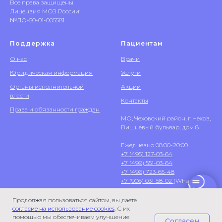
Все права защищены.
Лицензия МОЗ России:
№ЛО-50-01-005581
Поддержка
Пациентам
О нас
Врачи
Юридическая информация
Услуги
Органы исполнительной
Акции
власти
Контакты
Права и обязанности граждан
МО, Чеховский район, г. Чехов,
Вишневый бульвар, дом 8
Ежедневно 08:00-20:00
+7 (495) 127-03-64
+7 (499) 551-03-64
+7 (496) 723-65-48
+7 (906) 031-58-02
(WhatsApp)
Продолжая пользоваться сайтом, вы даете
согласие на использование cookies
. С их
помощью мы обеспечиваем улучшение
Согласен