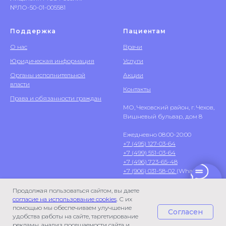
№ЛО-50-01-005581
Поддержка
Пациентам
О нас
Врачи
Юридическая информация
Услуги
Органы исполнительной
Акции
власти
Контакты
Права и обязанности граждан
МО, Чеховский район, г. Чехов,
Вишневый бульвар, дом 8
Ежедневно 08:00-20:00
+7 (495) 127-03-64
+7 (499) 551-03-64
+7 (496) 723-65-48
+7 (906) 031-58-02
(WhatsApp)
Продолжая пользоваться сайтом, вы даете
согласие на использование cookies
. С их
помощью мы обеспечиваем улучшение
Согласен
удобства работы на сайте, таргетирование
рекламы, анализ посещаемости сайта и