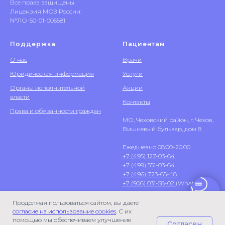
Все права защищены.
Лицензия МОЗ России:
№ЛО-50-01-005581
Поддержка
Пациентам
О нас
Врачи
Юридическая информация
Услуги
Органы исполнительной
Акции
власти
Контакты
Права и обязанности граждан
МО, Чеховский район, г. Чехов,
Вишневый бульвар, дом 8
Ежедневно 08:00-20:00
+7 (495) 127-03-64
+7 (499) 551-03-64
+7 (496) 723-65-48
+7 (906) 031-58-02
(WhatsApp)
Продолжая пользоваться сайтом, вы даете
согласие на использование cookies
. С их
помощью мы обеспечиваем улучшение
Согласен