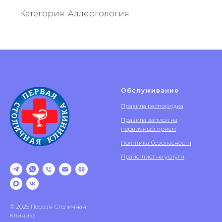
Категория: Аллергология
Обслуживание
Правила распорядка
Правила записи на
первичный прием
Политика безопасности
Прайс-лист на услуги
© 2025 Первая Столичная
Клиника