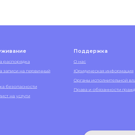
уживание
Поддержка
а распорядка
О нас
а записи на первичный
Юридическая информация
Органы исполнительной вл
ка безопасности
Права и обязанности граж
ист на услуги