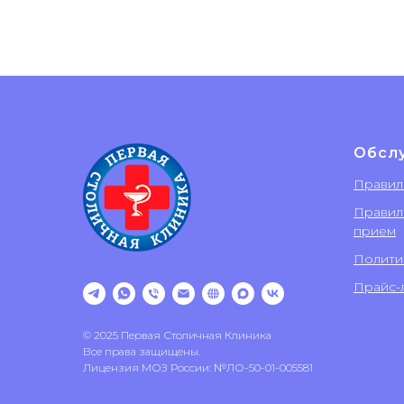
Обсл
Правил
Правил
прием
Полити
Прайс-л
© 2025 Первая Столичная Клиника
Все права защищены.
Лицензия МОЗ России: №ЛО-50-01-005581