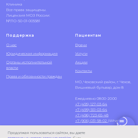
Клиника
Все права защищены.
Лицензия МОЗ России:
№ЛО-50-01-005581
Поддержка
Пациентам
О нас
Врачи
Юридическая информация
Услуги
Органы исполнительной
Акции
власти
Контакты
Права и обязанности граждан
МО, Чеховский район, г. Чехов,
Вишневый бульвар, дом 8
Ежедневно 08:00-20:00
+7 (495) 127-03-64
+7 (499) 551-03-64
+7 (496) 723-65-48
+7 (906) 031-58-02
(WhatsApp)
Продолжая пользоваться сайтом, вы даете
согласие на использование cookies
. С их