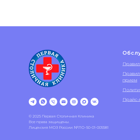
Обсл
Правил
Правил
прием
Полити
Прайс-л
© 2025 Первая Столичная Клиника
Все права защищены.
Лицензия МОЗ России: №ЛО-50-01-005581