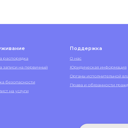
уживание
Поддержка
а распорядка
О нас
а записи на первичный
Юридическая информация
Органы исполнительной вл
ка безопасности
Права и обязанности граж
ист на услуги