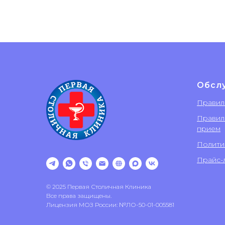
Обсл
Правил
Правил
прием
Полити
Прайс-л
© 2025 Первая Столичная Клиника
Все права защищены.
Лицензия МОЗ России: №ЛО-50-01-005581