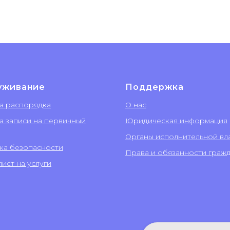
уживание
Поддержка
а распорядка
О нас
а записи на первичный
Юридическая информация
Органы исполнительной вл
ка безопасности
Права и обязанности граж
ист на услуги