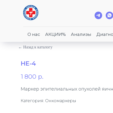
О нас
АКЦИИ%
Анализы
Диагно
← Назад к каталогу
HE-4
1 800
р.
Маркер эпителиальных опухолей яичник
Категория: Онкомаркеры