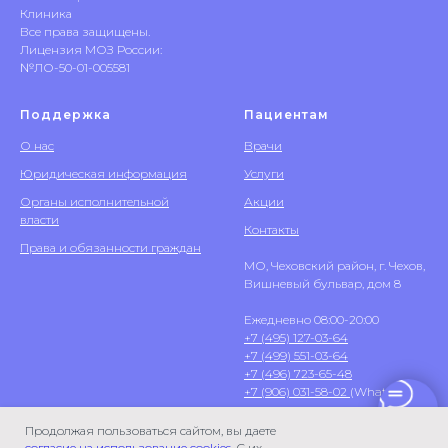
Клиника
Все права защищены.
Лицензия МОЗ России:
№ЛО-50-01-005581
Поддержка
Пациентам
О нас
Врачи
Юридическая информация
Услуги
Органы исполнительной
Акции
власти
Контакты
Права и обязанности граждан
МО, Чеховский район, г. Чехов,
Вишневый бульвар, дом 8
Ежедневно 08:00-20:00
+7 (495) 127-03-64
+7 (499) 551-03-64
+7 (496) 723-65-48
+7 (906) 031-58-02
(WhatsApp)
Продолжая пользоваться сайтом, вы даете
согласие на использование cookies
. С их