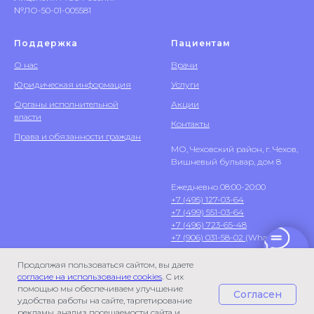
№ЛО-50-01-005581
Поддержка
Пациентам
О нас
Врачи
Юридическая информация
Услуги
Органы исполнительной
Акции
власти
Контакты
Права и обязанности граждан
МО, Чеховский район, г. Чехов,
Вишневый бульвар, дом 8
Ежедневно 08:00-20:00
+7 (495) 127-03-64
+7 (499) 551-03-64
+7 (496) 723-65-48
+7 (906) 031-58-02
(WhatsApp)
Продолжая пользоваться сайтом, вы даете
согласие на использование cookies
. С их
помощью мы обеспечиваем улучшение
Согласен
удобства работы на сайте, таргетирование
рекламы, анализ посещаемости сайта и