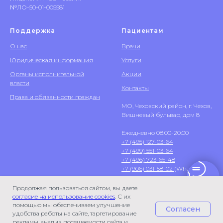
№ЛО-50-01-005581
Поддержка
Пациентам
О нас
Врачи
Юридическая информация
Услуги
Органы исполнительной
Акции
власти
Контакты
Права и обязанности граждан
МО, Чеховский район, г. Чехов,
Вишневый бульвар, дом 8
Ежедневно 08:00-20:00
+7 (495) 127-03-64
+7 (499) 551-03-64
+7 (496) 723-65-48
+7 (906) 031-58-02
(WhatsApp)
Продолжая пользоваться сайтом, вы даете
согласие на использование cookies
. С их
помощью мы обеспечиваем улучшение
Согласен
удобства работы на сайте, таргетирование
рекламы, анализ посещаемости сайта и