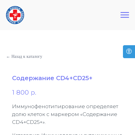
+7 (495) 127-03-64
Первая Столичная Клиника
← Назад к каталогу
Содержание СD4+СD25+
1 800
р.
Иммунофенотипирование определяет
долю клеток с маркером «Содержание
СD4+СD25+».