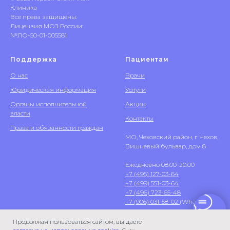
Клиника
Все права защищены.
Лицензия МОЗ России:
№ЛО-50-01-005581
Поддержка
Пациентам
О нас
Врачи
Юридическая информация
Услуги
Органы исполнительной
Акции
власти
Контакты
Права и обязанности граждан
МО, Чеховский район, г. Чехов,
Вишневый бульвар, дом 8
Ежедневно 08:00-20:00
+7 (495) 127-03-64
+7 (499) 551-03-64
+7 (496) 723-65-48
+7 (906) 031-58-02
(WhatsApp)
Продолжая пользоваться сайтом, вы даете