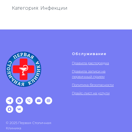
Категория: Инфекции
Обслуживание
Правила распорядка
Правила записи на
первичный прием
Политика безопасности
Прайс-лист на услуги
© 2025 Первая Столичная
Клиника