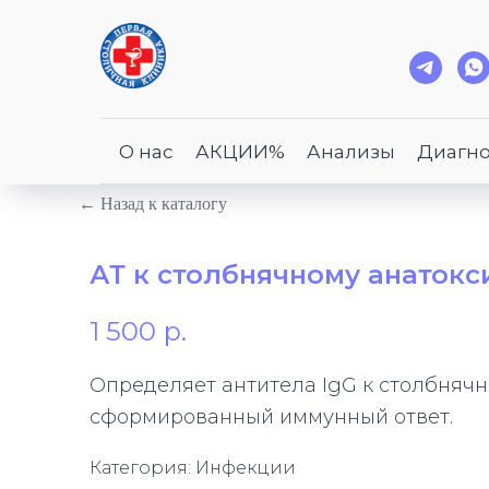
О нас
АКЦИИ%
Анализы
Диагно
← Назад к каталогу
АТ к столбнячному анатоксин
1 500
р.
Определяет антитела IgG к столбняч
сформированный иммунный ответ.
Категория: Инфекции