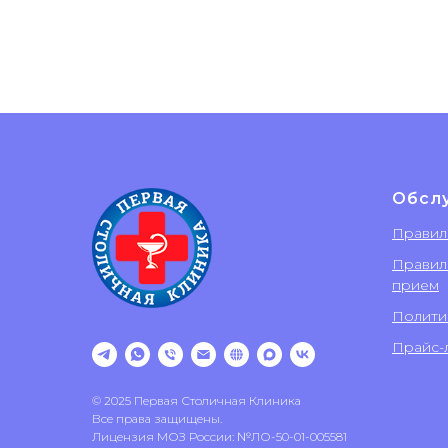
Обсл
Правил
Правил
прием
Полити
Прайс-л
© 2025 Первая Столичная Клиника
Все права защищены.
Лицензия МОЗ России: №ЛО-50-01-005581