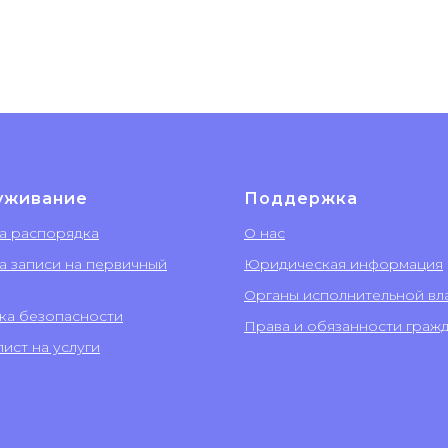
уживание
Поддержка
а распорядка
О нас
а записи на первичный
Юридическая информация
Органы исполнительной вл
ка безопасности
Права и обязанности граж
ист на услуги