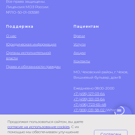
Все права защищены.
Лицензия МОЗ России:
№ЛО-50-01-005581
Поддержка
Пациентам
О нас
Врачи
Юридическая информация
Услуги
Органы исполнительной
Акции
власти
Контакты
Права и обязанности граждан
МО, Чеховский район, г. Чехов,
Вишневый бульвар, дом 8
Ежедневно 08:00-20:00
+7 (495) 127-03-64
+7 (499) 551-03-64
+7 (496) 723-65-48
+7 (906) 031-58-02
(WhatsApp)
Продолжая пользоваться сайтом, вы даете
согласие на использование cookies
. С их
помощью мы обеспечиваем улучшение
Согласен