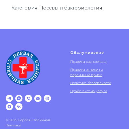
Категория: Посевы и бактериология
Обслуживание
Правила распорядка
Правила записи на
первичный прием
Политика безопасности
Прайс-лист на услуги
© 2025 Первая Столичная
Клиника