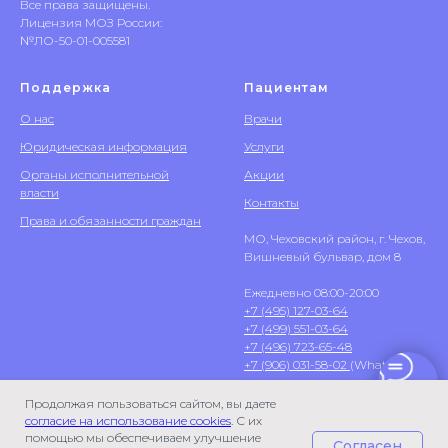
Все права защищены.
Лицензия МОЗ России:
№ЛО-50-01-005581
Поддержка
Пациентам
О нас
Врачи
Юридическая информация
Услуги
Органы исполнительной
Акции
власти
Контакты
Права и обязанности граждан
МО, Чеховский район, г. Чехов,
Вишневый бульвар, дом 8
Ежедневно 08:00-20:00
+7 (495) 127-03-64
+7 (499) 551-03-64
+7 (496) 723-65-48
+7 (906) 031-58-02
(WhatsApp)
Продолжая пользоваться сайтом, вы даете
согласие на использование cookies
. С их
помощью мы обеспечиваем улучшение
Согласен