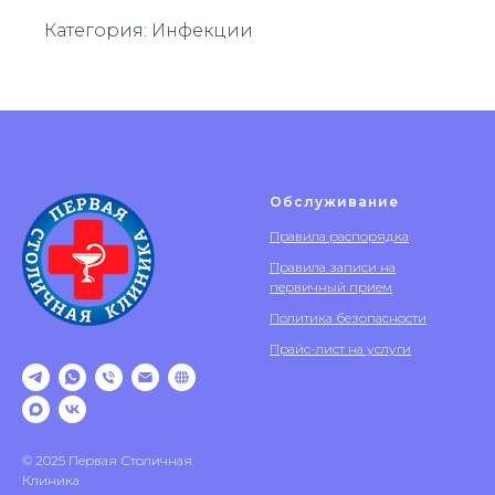
Категория: Инфекции
Обслуживание
Правила распорядка
Правила записи на
первичный прием
Политика безопасности
Прайс-лист на услуги
© 2025 Первая Столичная
Клиника