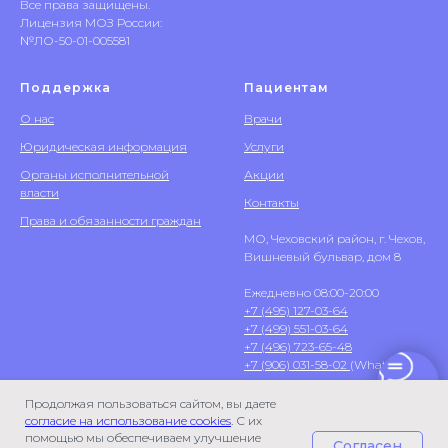
Все права защищены.
Лицензия МОЗ России:
№ЛО-50-01-005581
Поддержка
Пациентам
О нас
Врачи
Юридическая информация
Услуги
Органы исполнительной
Акции
власти
Контакты
Права и обязанности граждан
МО, Чеховский район, г. Чехов,
Вишневый бульвар, дом 8
Ежедневно 08:00-20:00
+7 (495) 127-03-64
+7 (499) 551-03-64
+7 (496) 723-65-48
+7 (906) 031-58-02
(WhatsApp)
Продолжая пользоваться сайтом, вы даете
согласие на использование cookies
. С их
помощью мы обеспечиваем улучшение
Согласен