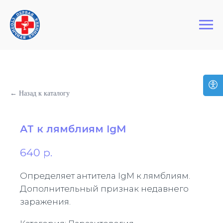
+7 (495) 127-03-64
Первая Столичная Клиника
← Назад к каталогу
АТ к лямблиям IgM
640
р.
Определяет антитела IgM к лямблиям.
Дополнительный признак недавнего
заражения.