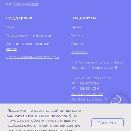
№ЛО-50-01-005581
Поддержка
Пациентам
О нас
Врачи
Юридическая информация
Услуги
Органы исполнительной
Акции
власти
Контакты
Права и обязанности граждан
МО, Чеховский район, г. Чехов,
Вишневый бульвар, дом 8
Ежедневно 08:00-20:00
+7 (495) 127-03-64
+7 (499) 551-03-64
+7 (496) 723-65-48
+7 (906) 031-58-02
(WhatsApp)
Продолжая пользоваться сайтом, вы даете
согласие на использование cookies
. С их
помощью мы обеспечиваем улучшение
Согласен
удобства работы на сайте, таргетирование
рекламы, анализ посещаемости сайта и