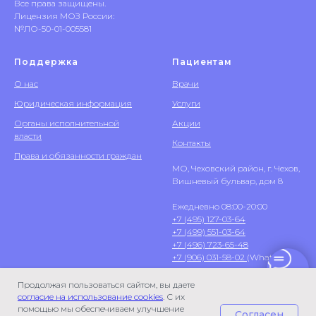
Все права защищены.
Лицензия МОЗ России:
№ЛО-50-01-005581
Поддержка
Пациентам
О нас
Врачи
Юридическая информация
Услуги
Органы исполнительной
Акции
власти
Контакты
Права и обязанности граждан
МО, Чеховский район, г. Чехов,
Вишневый бульвар, дом 8
Ежедневно 08:00-20:00
+7 (495) 127-03-64
+7 (499) 551-03-64
+7 (496) 723-65-48
+7 (906) 031-58-02
(WhatsApp)
Продолжая пользоваться сайтом, вы даете
согласие на использование cookies
. С их
помощью мы обеспечиваем улучшение
Согласен