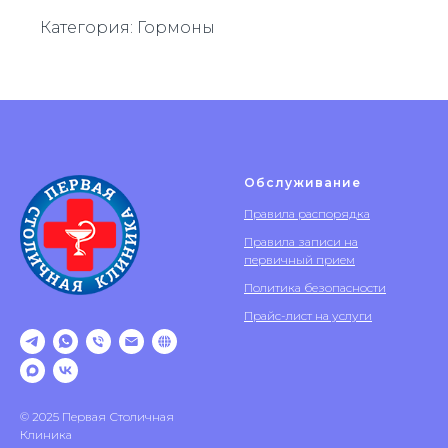
Категория: Гормоны
Обслуживание
Правила распорядка
Правила записи на
первичный прием
Политика безопасности
Прайс-лист на услуги
© 2025 Первая Столичная
Клиника