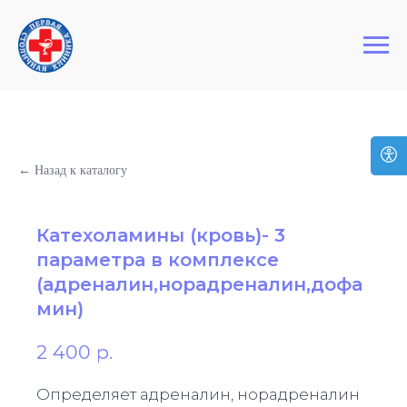
+7 (495) 127-03-64
Первая Столичная Клиника
← Назад к каталогу
Катехоламины (кровь)- 3
параметра в комплексе
(адреналин,норадреналин,дофа
мин)
2 400
р.
Определяет адреналин, норадреналин