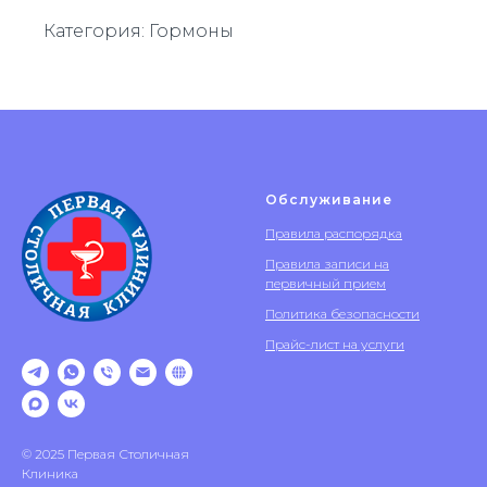
Категория: Гормоны
Обслуживание
Правила распорядка
Правила записи на
первичный прием
Политика безопасности
Прайс-лист на услуги
© 2025 Первая Столичная
Клиника