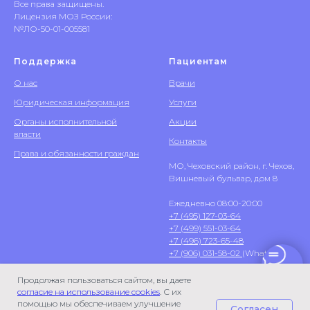
Все права защищены.
Лицензия МОЗ России:
№ЛО-50-01-005581
Поддержка
Пациентам
О нас
Врачи
Юридическая информация
Услуги
Органы исполнительной
Акции
власти
Контакты
Права и обязанности граждан
МО, Чеховский район, г. Чехов,
Вишневый бульвар, дом 8
Ежедневно 08:00-20:00
+7 (495) 127-03-64
+7 (499) 551-03-64
+7 (496) 723-65-48
+7 (906) 031-58-02
(WhatsApp)
Продолжая пользоваться сайтом, вы даете
согласие на использование cookies
. С их
помощью мы обеспечиваем улучшение
Согласен