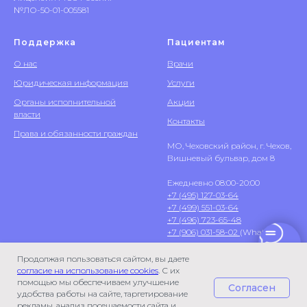
№ЛО-50-01-005581
Поддержка
Пациентам
О нас
Врачи
Юридическая информация
Услуги
Органы исполнительной
Акции
власти
Контакты
Права и обязанности граждан
МО, Чеховский район, г. Чехов,
Вишневый бульвар, дом 8
Ежедневно 08:00-20:00
+7 (495) 127-03-64
+7 (499) 551-03-64
+7 (496) 723-65-48
+7 (906) 031-58-02
(WhatsApp)
Продолжая пользоваться сайтом, вы даете
согласие на использование cookies
. С их
помощью мы обеспечиваем улучшение
Согласен
удобства работы на сайте, таргетирование
рекламы, анализ посещаемости сайта и