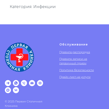
Категория: Инфекции
Обслуживание
Правила распорядка
Правила записи на
первичный прием
Политика безопасности
Прайс-лист на услуги
© 2025 Первая Столичная
Клиника