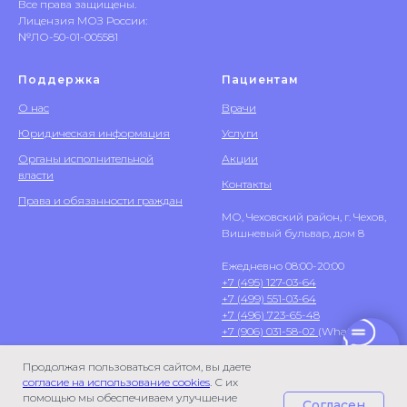
Все права защищены.
Лицензия МОЗ России:
№ЛО-50-01-005581
Поддержка
Пациентам
О нас
Врачи
Юридическая информация
Услуги
Органы исполнительной
Акции
власти
Контакты
Права и обязанности граждан
МО, Чеховский район, г. Чехов,
Вишневый бульвар, дом 8
Ежедневно 08:00-20:00
+7 (495) 127-03-64
+7 (499) 551-03-64
+7 (496) 723-65-48
+7 (906) 031-58-02
(WhatsApp)
Продолжая пользоваться сайтом, вы даете
согласие на использование cookies
. С их
помощью мы обеспечиваем улучшение
Согласен