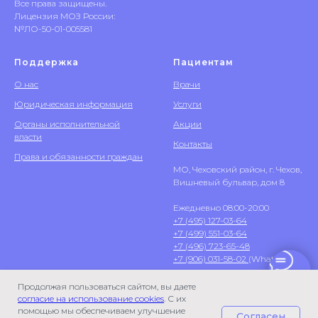
Все права защищены.
Лицензия МОЗ России:
№ЛО-50-01-005581
Поддержка
Пациентам
О нас
Врачи
Юридическая информация
Услуги
Органы исполнительной
Акции
власти
Контакты
Права и обязанности граждан
МО, Чеховский район, г. Чехов,
Вишневый бульвар, дом 8
Ежедневно 08:00-20:00
+7 (495) 127-03-64
+7 (499) 551-03-64
+7 (496) 723-65-48
+7 (906) 031-58-02
(WhatsApp)
Продолжая пользоваться сайтом, вы даете
согласие на использование cookies
. С их
помощью мы обеспечиваем улучшение
Согласен