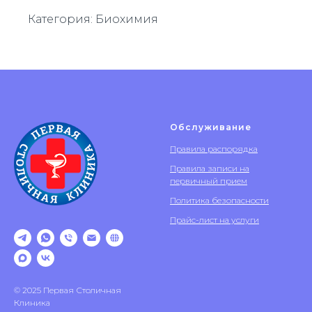
Категория: Биохимия
Обслуживание
Правила распорядка
Правила записи на
первичный прием
Политика безопасности
Прайс-лист на услуги
© 2025 Первая Столичная
Клиника