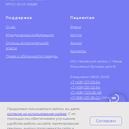
№ЛО-50-01-005581
Поддержка
Пациентам
О нас
Врачи
Юридическая информация
Услуги
Органы исполнительной
Акции
власти
Контакты
Права и обязанности граждан
МО, Чеховский район, г. Чехов,
Вишневый бульвар, дом 8
Ежедневно 08:00-20:00
+7 (495) 127-03-64
+7 (499) 551-03-64
+7 (496) 723-65-48
+7 (906) 031-58-02
(WhatsApp)
Продолжая пользоваться сайтом, вы даете
согласие на использование cookies
. С их
помощью мы обеспечиваем улучшение
Согласен
удобства работы на сайте, таргетирование
рекламы, анализ посещаемости сайта и