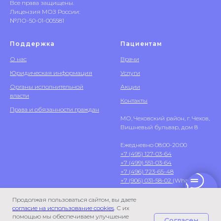
Все права защищены.
Лицензия МОЗ России:
№ЛО-50-01-005581
Поддержка
Пациентам
О нас
Врачи
Юридическая информация
Услуги
Органы исполнительной
Акции
власти
Контакты
Права и обязанности граждан
МО, Чеховский район, г. Чехов,
Вишневый бульвар, дом 8
Ежедневно 08:00-20:00
+7 (495) 127-03-64
+7 (499) 551-03-64
+7 (496) 723-65-48
+7 (906) 031-58-02
(WhatsApp)
Продолжая пользоваться сайтом, вы даете
согласие на использование cookies
. С их
помощью мы обеспечиваем улучшение
Согласен